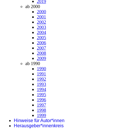
2019
ab 2000
2000
2001
2002
2003
2004
2005
2006
2007
2008
2009
ab 1990
1990
1991
1992
1993
1994
1995
1996
1997
1998
1999
Hinweise für Autor*innen
Herausgeber*innenkreis