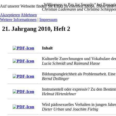
„Willingness to Pay for Security“ bei Passagi
Auf unserer Webseite finden Sie Links zu externen Shops. Diese sind 
Christian Lüdemann und Christina Schleppe
Akzeptieren
Ablehnen
Weitere Informationen
|
Impressum
21. Jahrgang 2010, Heft 2
Inhalt
Kulturelle Zurechnungen und Vokabulare de
Lucia Schmidt und Raimund Hasse
Bildungsungleichheit als Problemarbeit. Ei
Bernd Dollinger
Instrumentell oder expressiv? Zu den Bestimm
Helmut Hirtenlehner
Wird pädosexuelles Verhalten in jungen Jahre
Dieter Urban und Joachim Fiebig