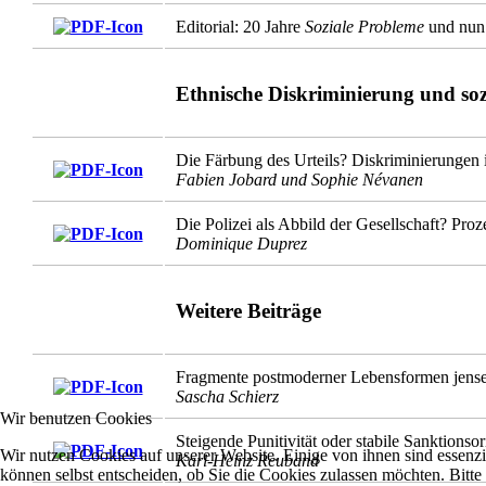
Editorial: 20 Jahre
Soziale Probleme
und nun
Ethnische Diskriminierung und soz
Die Färbung des Urteils? Diskriminierungen in
Fabien Jobard und Sophie Névanen
Die Polizei als Abbild der Gesellschaft? Pro
Dominique Duprez
Weitere Beiträge
Fragmente postmoderner Lebensformen jenseit
Sascha Schierz
Wir benutzen Cookies
Steigende Punitivität oder stabile Sanktions
Wir nutzen Cookies auf unserer Website. Einige von ihnen sind essenzi
Karl-Heinz Reuband
können selbst entscheiden, ob Sie die Cookies zulassen möchten. Bitte