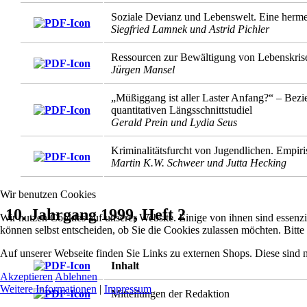
Soziale Devianz und Lebenswelt. Eine hermen
Siegfried Lamnek und Astrid Pichler
Ressourcen zur Bewältigung von Lebenskrise
Jürgen Mansel
„Müßiggang ist aller Laster Anfang?“ – Bez
quantitativen Längsschnittstudiel
Gerald Prein und Lydia Seus
Kriminalitätsfurcht von Jugendlichen. Empir
Martin K.W. Schweer und Jutta Hecking
Wir benutzen Cookies
10. Jahrgang 1999, Heft 2
Wir nutzen Cookies auf unserer Website. Einige von ihnen sind essenzi
können selbst entscheiden, ob Sie die Cookies zulassen möchten. Bitte
Auf unserer Webseite finden Sie Links zu externen Shops. Diese sind 
Inhalt
Akzeptieren
Ablehnen
Weitere Informationen
|
Impressum
Mitteilungen der Redaktion