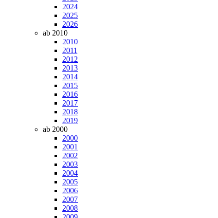
2024
2025
2026
ab 2010
2010
2011
2012
2013
2014
2015
2016
2017
2018
2019
ab 2000
2000
2001
2002
2003
2004
2005
2006
2007
2008
2009